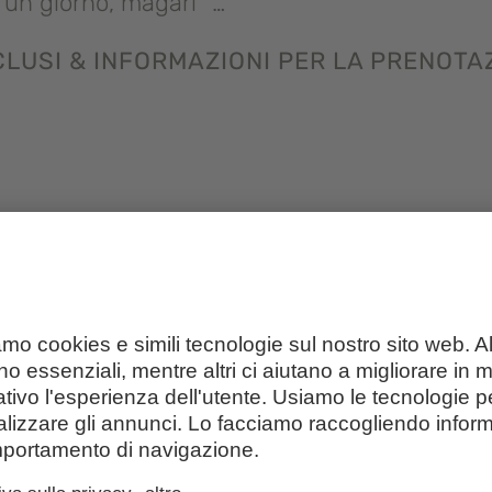
“un giorno, magari” …
NCLUSI & INFORMAZIONI PER LA PRENOTA
visto durante il caricamento del widget di pre