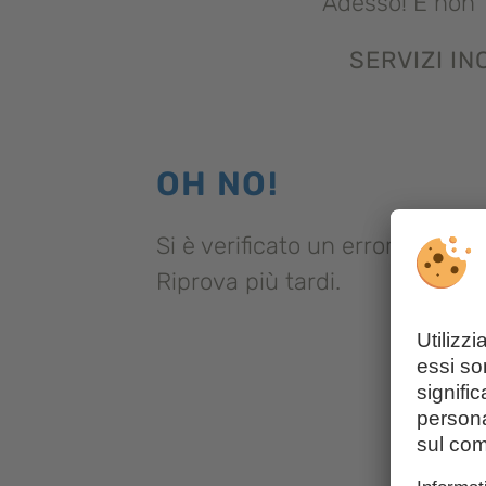
Adesso! E non 
SERVIZI I
OH NO!
Si è verificato un errore impre
Riprova più tardi.